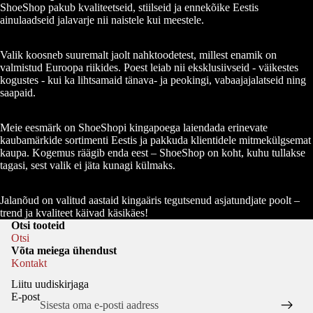
ShoeShop pakub kvaliteetseid, stiilseid ja ennekõike Eestis
ainulaadseid jalavarje nii naistele kui meestele.
Valik koosneb suuremalt jaolt nahktoodetest, millest enamik on
valmistud Euroopa riikides. Poest leiab nii eksklusiivseid - väikestes
kogustes - kui ka lihtsamaid tänava- ja peokingi, vabaajajalatseid ning
saapaid.
KÄEKOTID
Meie eesmärk on ShoeShopi kingapoega laiendada erinevate
kaubamärkide sortimenti Eestis ja pakkuda klientidele mitmekülgsemat
kaupa. Kogemus räägib enda eest – ShoeShop on koht, kuhu tullakse
tagasi, sest valik ei jäta kunagi külmaks.
Jalanõud on valitud aastaid kingaäris tegutsenud asjatundjate poolt –
trend ja kvaliteet käivad käsikäes!
Privaatsuspoliitika
Otsi tooteid
Kontakt
Otsi
Võta meiega ühendust
Tagastuspoliitika
Kontakt
Kasutustingimused
Liitu uudiskirjaga
Tarne
E-post
Õiguslik teave