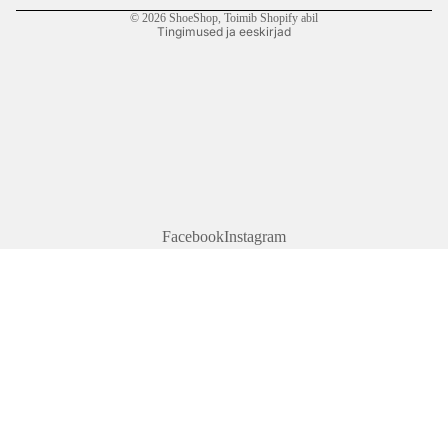
© 2026
ShoeShop
, Toimib Shopify abil
Tingimused ja eeskirjad
Facebook
Instagram
MUUD TOOTED