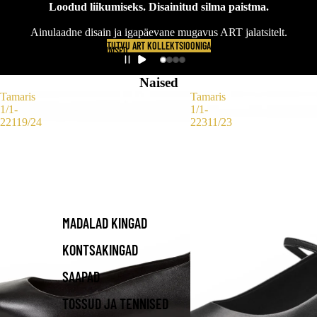
Loodud liikumiseks. Disainitud silma paistma.
Ainulaadne disain ja igapäevane mugavus ART jalatsitelt.
TUTVU ART KOLLEKTSIOONIGA
NAISED
Naised
Tamaris
Tamaris
1/1-
1/1-
22119/24
22311/23
MADALAD KINGAD
KONTSAKINGAD
SAAPAD
TOSSUD JA TENNISED